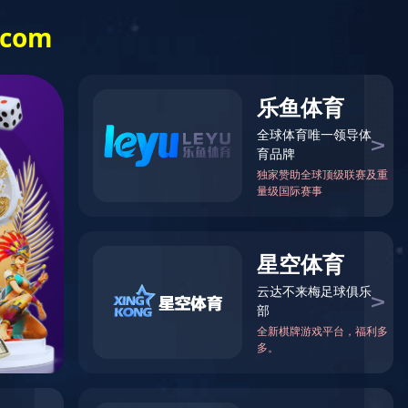
信息公开
乐竞（中国）
一站式体育服
务