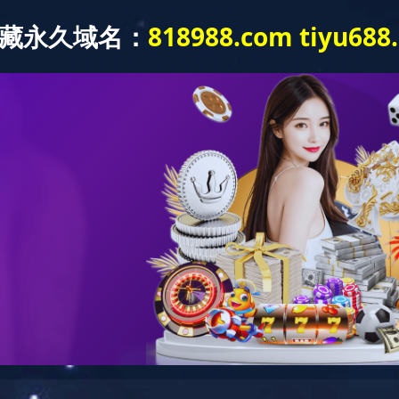
新闻动态
党建工作