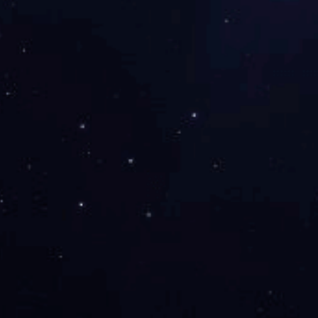
咨询与了解
电 话：0745-2261111
邮 箱：3920878361@qq.com
地 址：湖南省怀化市本业大道89号
开云网页版页面
|
米兰体育网页版
|
milan体育入口
|
星空官方站登录入口