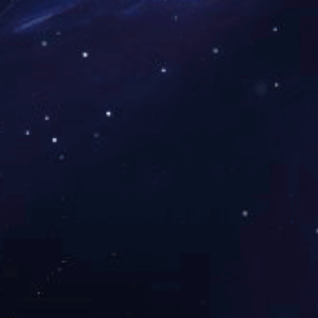
03-23
2020
03-23
2020