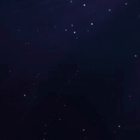
下一篇：
2019年9月被中共湖南省非公有制
咨询与了解
电 话：0745-2261111
邮 箱：3920878361@qq.com
地 址：湖南省怀化市本业大道89号